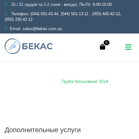
25 і 31 грудня та 1-2 січня - вихідні, Пн-Пт: 8:00-16:00
Телефон:
(044) 501-43-44, (044) 501-13-11
,
(050) 445-42-12,
(050) 330-42-12
Email:
sales@bekas.com.ua
0
Главная
Каталог
Металлопрокат
Трубы
Бесшовные
Труба бесшовная 32х4
Дополнительные услуги