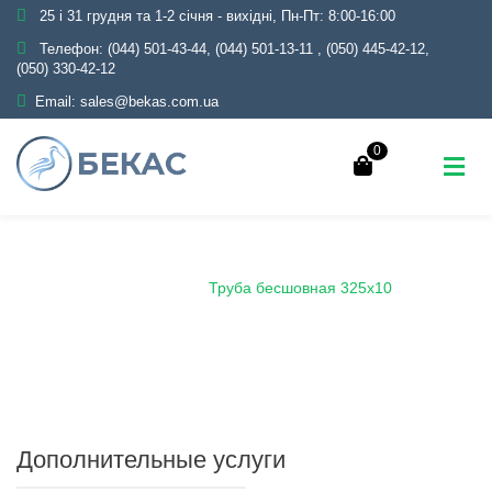
25 і 31 грудня та 1-2 січня - вихідні, Пн-Пт: 8:00-16:00
Телефон:
(044) 501-43-44, (044) 501-13-11
,
(050) 445-42-12,
(050) 330-42-12
Email:
sales@bekas.com.ua
0
Главная
Каталог
Металлопрокат
Трубы
Бесшовные
Труба бесшовная 325х10
Дополнительные услуги