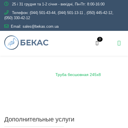
25 і 31 грудня та 1-2 січня - вихідні, Пн-Пт: 8:00-16:00
Телефон:
(044) 501-43-44, (044) 501-13-11
,
(050) 445-42-12,
(050) 330-42-12
Email:
sales@bekas.com.ua
0
Главная
Каталог
Металлопрокат
Трубы
Бесшовные
Труба бесшовная 245х8
Дополнительные услуги