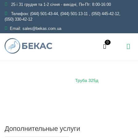
25 і 31 грудня та 1-2 січня - вихідні, Пн-Пт: 8:00-16:00
Телефон:
(044) 501-43-44, (044) 501-13-11
,
(050) 445-42-12,
(050) 330-42-12
Email:
sales@bekas.com.ua
0
Главная
Каталог
Металлопрокат
Трубы
Демонтажные
Труба 325д
Дополнительные услуги