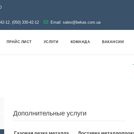
0
-42-12, (050) 330-42-12
Email:
sales@bekas.com.ua
ПРАЙС ЛИСТ
УСЛУГИ
КОМАНДА
ВАКАНСИИ
бопроводная арматура
Черная
Тройник стальной
Дополнительные услуги
Газовая резка металла
Доставка металлопрок