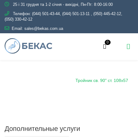
25 і 31 грудня та 1-2 січня - вихідні, Пн-Пт: 8:00-16:00
Телефон:
(044) 501-43-44, (044) 501-13-11
,
(050) 445-42-12,
(050) 330-42-12
Email:
sales@bekas.com.ua
0
Главная
Каталог
Трубопроводная арматура
Черная
Тройник стальной
Тройник св. 90" ст. 108х57
Дополнительные услуги