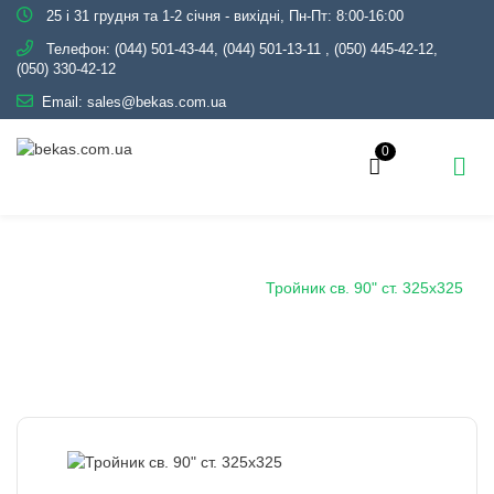
25 і 31 грудня та 1-2 січня - вихідні, Пн-Пт: 8:00-16:00
Телефон:
(044) 501-43-44, (044) 501-13-11
,
(050) 445-42-12,
(050) 330-42-12
Email:
sales@bekas.com.ua
0
Главная
Каталог
Трубопроводная арматура
Черная
Тройник стальной
Тройник св. 90" ст. 325х325