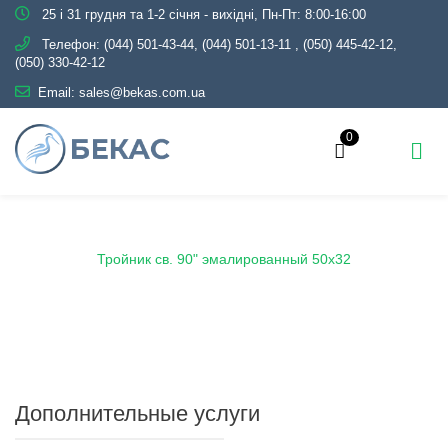
25 і 31 грудня та 1-2 січня - вихідні, Пн-Пт: 8:00-16:00
Телефон:
(044) 501-43-44, (044) 501-13-11
,
(050) 445-42-12,
(050) 330-42-12
Email:
sales@bekas.com.ua
0
Главная
Каталог
Эмаль
Тройники эмалированные
Тройник св. 90" эмалированный 50х32
Дополнительные услуги