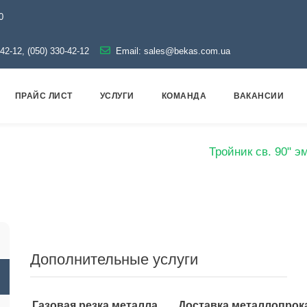
0
-42-12, (050) 330-42-12
Email:
sales@bekas.com.ua
ПРАЙС ЛИСТ
УСЛУГИ
КОМАНДА
ВАКАНСИИ
Эмаль
Тройники эмалированные
Тройник св. 90" 
Дополнительные услуги
Газовая резка металла
Доставка металлопрок