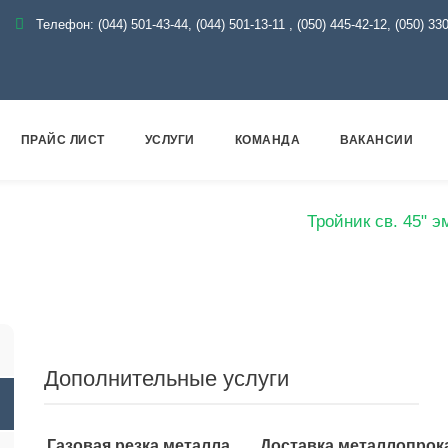
Телефон:
(044) 501-43-44, (044) 501-13-11
,
(050) 445-42-12, (050) 33
ПРАЙС ЛИСТ
УСЛУГИ
КОМАНДА
ВАКАНСИИ
Эмаль
Тройники эмалированные
Тройник св. 45" 
Дополнительные услуги
Газовая резка металла
Доставка металлопрок