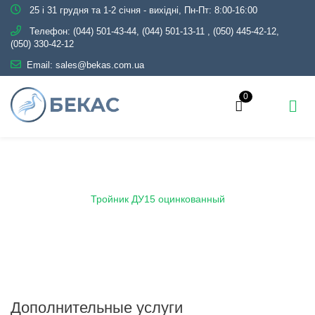
25 і 31 грудня та 1-2 січня - вихідні, Пн-Пт: 8:00-16:00
Телефон:
(044) 501-43-44, (044) 501-13-11
,
(050) 445-42-12,
(050) 330-42-12
Email:
sales@bekas.com.ua
0
Главная
Каталог
Трубопроводная арматура
Оцинкованная
Тройник оцинкованный
Тройник ДУ15 оцинкованный
Дополнительные услуги