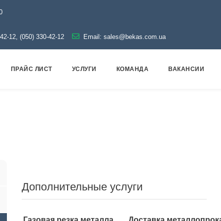
0
-42-12, (050) 330-42-12
Email:
sales@bekas.com.ua
ПРАЙС ЛИСТ
УСЛУГИ
КОМАНДА
ВАКАНСИИ
ная арматура
Оцинкованная
Тройник оцинкованный
Дополнительные услуги
Газовая резка металла
Доставка металлопрок