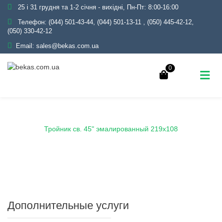
25 і 31 грудня та 1-2 січня - вихідні, Пн-Пт: 8:00-16:00
Телефон:
(044) 501-43-44, (044) 501-13-11
,
(050) 445-42-12,
(050) 330-42-12
Email:
sales@bekas.com.ua
0
Главная
Каталог
Эмаль
Тройники эмалированные
Тройник св. 45" эмалированный 219х108
Дополнительные услуги