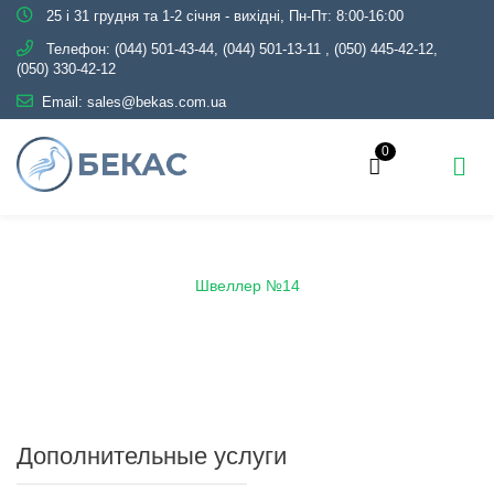
25 і 31 грудня та 1-2 січня - вихідні, Пн-Пт: 8:00-16:00
Телефон:
(044) 501-43-44, (044) 501-13-11
,
(050) 445-42-12,
(050) 330-42-12
Email:
sales@bekas.com.ua
0
Главная
Каталог
Металлопрокат
Швеллер
Швеллер №14
Дополнительные услуги