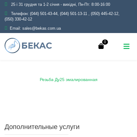
25 і 31 грудня та 1-2 січня - вихідні, Пн-Пт: 8:00-16:00
Телефон:
(044) 501-43-44, (044) 501-13-11
,
(050) 445-42-12,
(050) 330-42-12
Email:
sales@bekas.com.ua
0
Главная
Каталог
Эмаль
Резьба эмалированная
Резьба Ду25 эмалированная
Дополнительные услуги