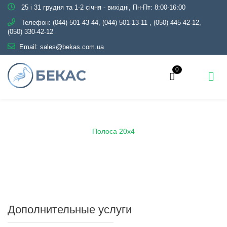
25 і 31 грудня та 1-2 січня - вихідні, Пн-Пт: 8:00-16:00
Телефон:
(044) 501-43-44, (044) 501-13-11
,
(050) 445-42-12,
(050) 330-42-12
Email:
sales@bekas.com.ua
0
Главная
Каталог
Металлопрокат
Полоса
Полоса 20х4
Дополнительные услуги