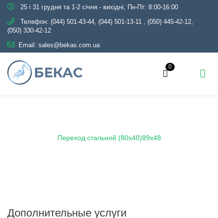
25 і 31 грудня та 1-2 січня - вихідні, Пн-Пт: 8:00-16:00
Телефон:
(044) 501-43-44, (044) 501-13-11
,
(050) 445-42-12,
(050) 330-42-12
Email:
sales@bekas.com.ua
0
Главная
Каталог
Трубопроводная арматура
Черная
Переход стальной
Переход стальной (80х40)89х48
Дополнительные услуги