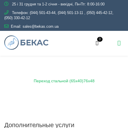
25 і 31 грудня та 1-2 січня - вихідні, Пн-Пт: 8:00-16:00
Телефон:
(044) 501-43-44, (044) 501-13-11
,
(050) 445-42-12,
(050) 330-42-12
Email:
sales@bekas.com.ua
0
Главная
Каталог
Трубопроводная арматура
Черная
Переход стальной
Переход стальной (65х40)76х48
Дополнительные услуги