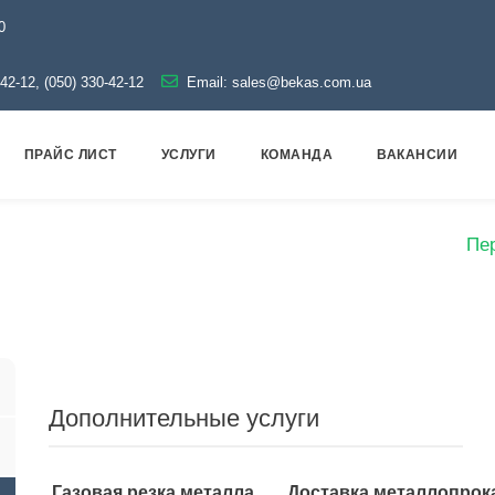
0
-42-12, (050) 330-42-12
Email:
sales@bekas.com.ua
ПРАЙС ЛИСТ
УСЛУГИ
КОМАНДА
ВАКАНСИИ
роводная арматура
Черная
Переход стальной
Пер
Дополнительные услуги
Газовая резка металла
Доставка металлопрок