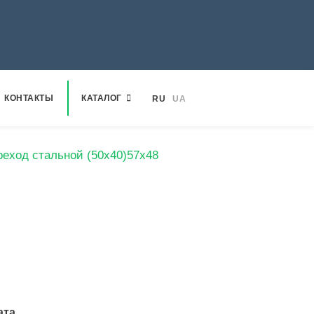
КОНТАКТЫ
КАТАЛОГ
RU
UA
еход стальной (50х40)57х48
ата