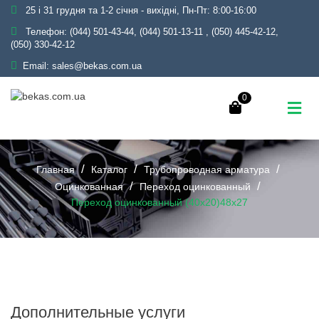
25 і 31 грудня та 1-2 січня - вихідні, Пн-Пт: 8:00-16:00
Телефон:
(044) 501-43-44, (044) 501-13-11
,
(050) 445-42-12,
(050) 330-42-12
Email:
sales@bekas.com.ua
0
Главная
Каталог
Трубопроводная арматура
Оцинкованная
Переход оцинкованный
Переход оцинкованный (40х20)48х27
Дополнительные услуги