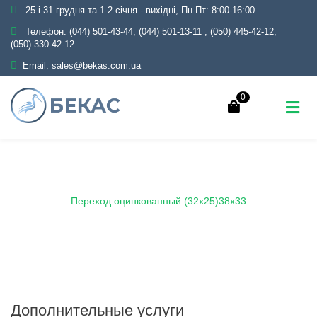
25 і 31 грудня та 1-2 січня - вихідні, Пн-Пт: 8:00-16:00
Телефон:
(044) 501-43-44, (044) 501-13-11
,
(050) 445-42-12,
(050) 330-42-12
Email:
sales@bekas.com.ua
0
Главная
Каталог
Трубопроводная арматура
Оцинкованная
Переход оцинкованный
Переход оцинкованный (32х25)38х33
Дополнительные услуги