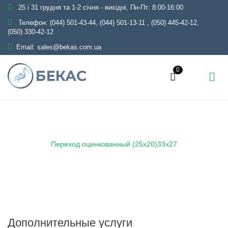
25 і 31 грудня та 1-2 січня - вихідні, Пн-Пт: 8:00-16:00
Телефон:
(044) 501-43-44, (044) 501-13-11
,
(050) 445-42-12,
(050) 330-42-12
Email:
sales@bekas.com.ua
0
Главная
Каталог
Трубопроводная арматура
Оцинкованная
Переход оцинкованный
Переход оцинкованный (25х20)33х27
Дополнительные услуги