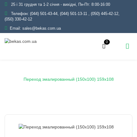
25 і 31 грудня та 1-2 січня - вихідні, Пн-Пт: 8:00-16:00
Телефон:
(044) 501-43-44, (044) 501-13-11
,
(050) 445-42-12,
(050) 330-42-12
Email:
sales@bekas.com.ua
0
Главная
Каталог
Эмаль
Переходы эмалированные
Переход эмалированный (150x100) 159х108