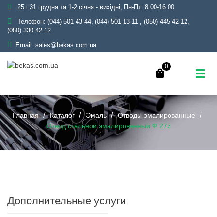
25 і 31 грудня та 1-2 січня - вихідні, Пн-Пт: 8:00-16:00
Телефон:
(044) 501-43-44, (044) 501-13-11
,
(050) 445-42-12,
(050) 330-42-12
Email:
sales@bekas.com.ua
0
Главная
Каталог
Эмаль
Отводы эмалированные
Отвод стальной эмалированный Ф 273
Дополнительные услуги