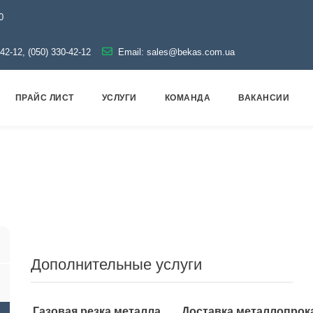
0
-42-12, (050) 330-42-12
Email:
sales@bekas.com.ua
ПРАЙС ЛИСТ
УСЛУГИ
КОМАНДА
ВАКАНСИИ
Трубопроводная арматура
Черная
Муфта стальная
Дополнительные услуги
Газовая резка металла
Доставка металлопрок