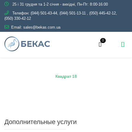
25 і 31 грудня та 1-2 січня - вихідні, Пн-Пт: 8:00-16:00
Телефон:
(044) 501-43-44, (044) 501-13-11
,
(050) 445-42-12,
(050) 330-42-12
Email:
sales@bekas.com.ua
0
Главная
Каталог
Металлопрокат
Квадрат
Квадрат 18
Дополнительные услуги