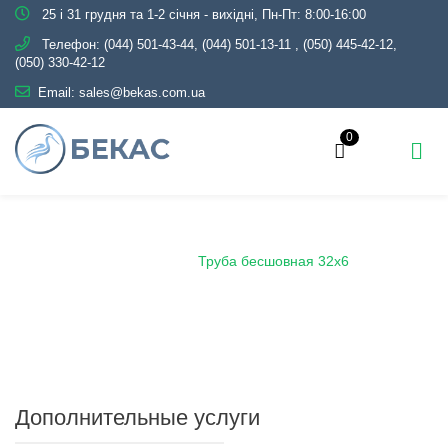
25 і 31 грудня та 1-2 січня - вихідні, Пн-Пт: 8:00-16:00
Телефон:
(044) 501-43-44, (044) 501-13-11
,
(050) 445-42-12,
(050) 330-42-12
Email:
sales@bekas.com.ua
0
Главная
Каталог
Металлопрокат
Трубы
Бесшовные
Труба бесшовная 32х6
Дополнительные услуги