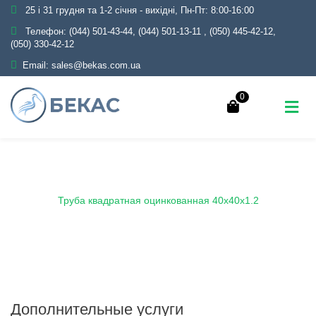
25 і 31 грудня та 1-2 січня - вихідні, Пн-Пт: 8:00-16:00
Телефон:
(044) 501-43-44, (044) 501-13-11
,
(050) 445-42-12,
(050) 330-42-12
Email:
sales@bekas.com.ua
0
Главная
Каталог
Металлопрокат
Трубы
Оцинкованные
Профильные
Труба квадратная оцинкованная 40х40х1.2
Дополнительные услуги