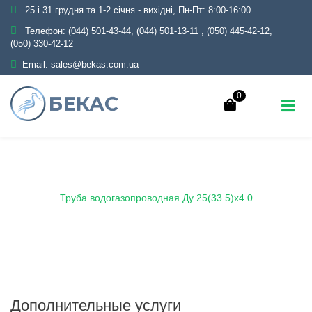
25 і 31 грудня та 1-2 січня - вихідні, Пн-Пт: 8:00-16:00
Телефон:
(044) 501-43-44, (044) 501-13-11
,
(050) 445-42-12,
(050) 330-42-12
Email:
sales@bekas.com.ua
0
Главная
Каталог
Металлопрокат
Трубы
Водогазопроводные
Труба водогазопроводная Ду 25(33.5)х4.0
Дополнительные услуги