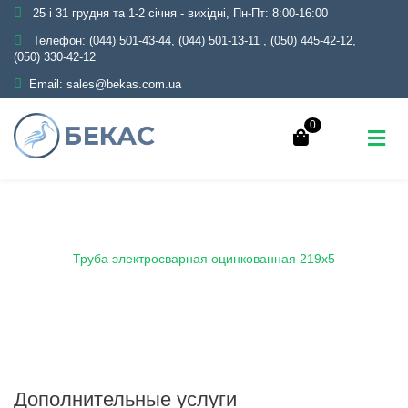
25 і 31 грудня та 1-2 січня - вихідні, Пн-Пт: 8:00-16:00
Телефон:
(044) 501-43-44, (044) 501-13-11
,
(050) 445-42-12,
(050) 330-42-12
Email:
sales@bekas.com.ua
0
Главная
Каталог
Металлопрокат
Трубы
Оцинкованные
Электросварные
Труба электросварная оцинкованная 219х5
Дополнительные услуги