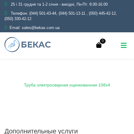
25 і 31 грудня та 1-2 січня - вихідні, Пн-Пт: 8:00-16:00
Телефон:
(044) 501-43-44, (044) 501-13-11
,
(050) 445-42-12,
(050) 330-42-12
Email:
sales@bekas.com.ua
0
Главная
Каталог
Металлопрокат
Трубы
Оцинкованные
Электросварные
Труба электросварная оцинкованная 108х4
Дополнительные услуги