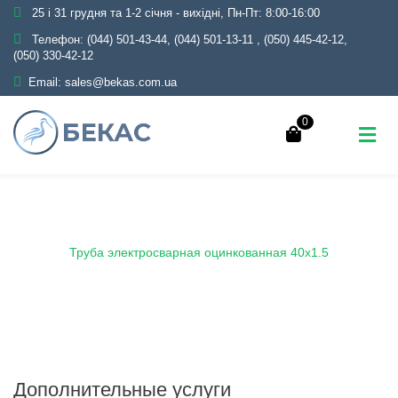
25 і 31 грудня та 1-2 січня - вихідні, Пн-Пт: 8:00-16:00
Телефон:
(044) 501-43-44, (044) 501-13-11
,
(050) 445-42-12,
(050) 330-42-12
Email:
sales@bekas.com.ua
0
Главная
Каталог
Металлопрокат
Трубы
Оцинкованные
Электросварные
Труба электросварная оцинкованная 40х1.5
Дополнительные услуги