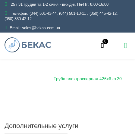
25 і 31 грудня та 1-2 січня - вихідні, Пн-Пт: 8:00-16:00
Телефон:
(044) 501-43-44, (044) 501-13-11
,
(050) 445-42-12,
(050) 330-42-12
Email:
sales@bekas.com.ua
0
Главная
Каталог
Металлопрокат
Трубы
Электросварные
Труба электросварная 426х6 ст.20
Дополнительные услуги