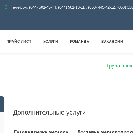
Телефон:
(044) 501-43-44, (044) 501-13-11
,
(050) 445-42-12, (050) 33
ПРАЙС ЛИСТ
УСЛУГИ
КОМАНДА
ВАКАНСИИ
Металлопрокат
Трубы
Электросварные
Труба элек
Дополнительные услуги
Газовая резка металла
Доставка металлопрок