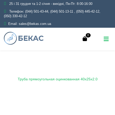
25 і 31 грудня та 1-2 січня - вихідні, Пн-Пт: 8:00-16:00
Телефон:
(044) 501-43-44, (044) 501-13-11
,
(050) 445-42-12,
(050) 330-42-12
Email:
sales@bekas.com.ua
0
Главная
Каталог
Металлопрокат
Трубы
Оцинкованные
Профильные
Труба прямоугольная оцинкованная
Труба прямоугольная оцинкованная 40х25х2.0