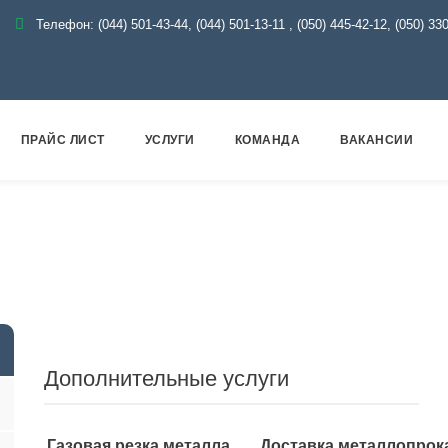
Телефон:
(044) 501-43-44, (044) 501-13-11
,
(050) 445-42-12, (050) 33
ПРАЙС ЛИСТ
УСЛУГИ
КОМАНДА
ВАКАНСИИ
рокат
Трубы
Профильные
Труба прямоугольная
Дополнительные услуги
Газовая резка металла
Доставка металлопрок