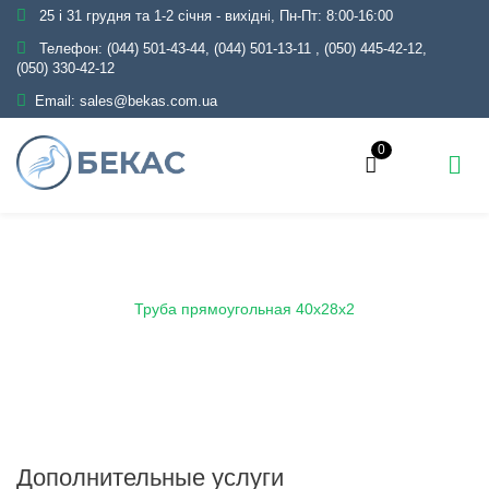
25 і 31 грудня та 1-2 січня - вихідні, Пн-Пт: 8:00-16:00
Телефон:
(044) 501-43-44, (044) 501-13-11
,
(050) 445-42-12,
(050) 330-42-12
Email:
sales@bekas.com.ua
0
Главная
Каталог
Металлопрокат
Трубы
Профильные
Труба прямоугольная
Труба прямоугольная 40х28х2
Дополнительные услуги