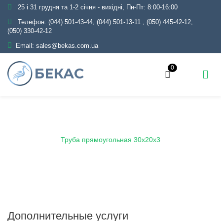
25 і 31 грудня та 1-2 січня - вихідні, Пн-Пт: 8:00-16:00
Телефон:
(044) 501-43-44, (044) 501-13-11
,
(050) 445-42-12,
(050) 330-42-12
Email:
sales@bekas.com.ua
0
Главная
Каталог
Металлопрокат
Трубы
Профильные
Труба прямоугольная
Труба прямоугольная 30х20х3
Дополнительные услуги