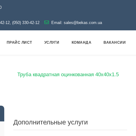
0
-42-12, (050) 330-42-12
Email:
sales@bekas.com.ua
ПРАЙС ЛИСТ
УСЛУГИ
КОМАНДА
ВАКАНСИИ
прокат
Трубы
Оцинкованные
Профильные
Труб
Труба квадратная оцинкованная 40х40х1.5
Дополнительные услуги