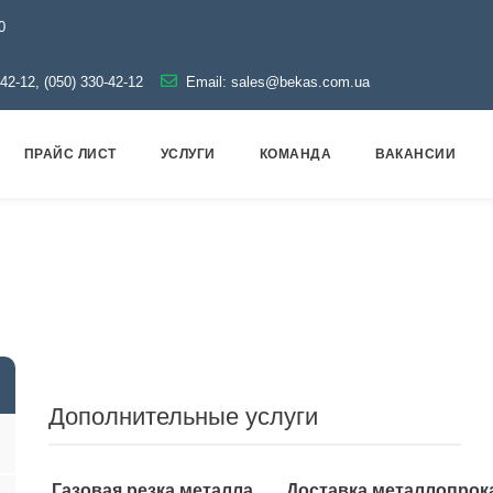
0
-42-12, (050) 330-42-12
Email:
sales@bekas.com.ua
ПРАЙС ЛИСТ
УСЛУГИ
КОМАНДА
ВАКАНСИИ
ллопрокат
Трубы
Профильные
Труба квадратная
Дополнительные услуги
Газовая резка металла
Доставка металлопрок