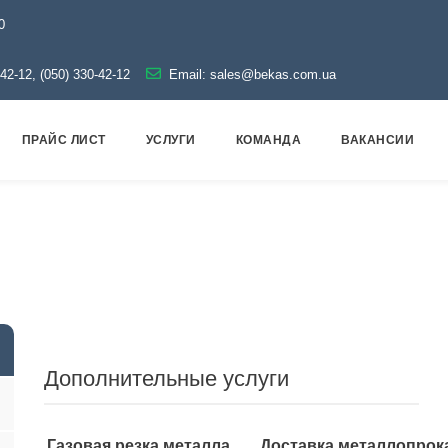
0
-42-12, (050) 330-42-12
Email:
sales@bekas.com.ua
ПРАЙС ЛИСТ
УСЛУГИ
КОМАНДА
ВАКАНСИИ
ллопрокат
Трубы
Профильные
Труба квадратная
Дополнительные услуги
Газовая резка металла
Доставка металлопрок