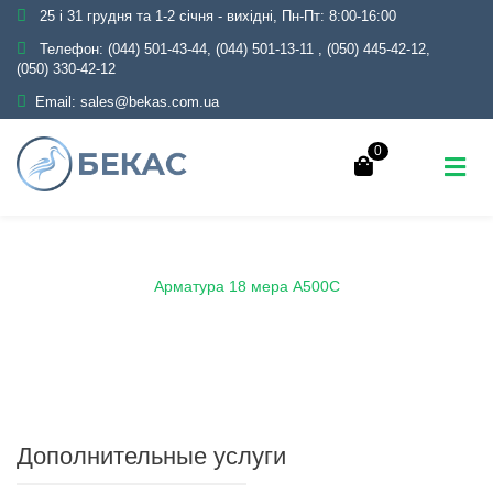
25 і 31 грудня та 1-2 січня - вихідні, Пн-Пт: 8:00-16:00
Телефон:
(044) 501-43-44, (044) 501-13-11
,
(050) 445-42-12,
(050) 330-42-12
Email:
sales@bekas.com.ua
0
Главная
Каталог
Металлопрокат
Арматура
Арматура 18 мера А500С
Дополнительные услуги