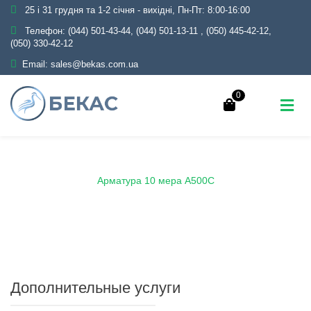
25 і 31 грудня та 1-2 січня - вихідні, Пн-Пт: 8:00-16:00
Телефон:
(044) 501-43-44, (044) 501-13-11
,
(050) 445-42-12,
(050) 330-42-12
Email:
sales@bekas.com.ua
0
Главная
Каталог
Металлопрокат
Арматура
Арматура 10 мера А500С
Дополнительные услуги