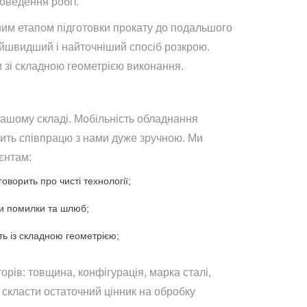
оведення робіт.
ним етапом підготовки прокату до подальшого
айшвидший і найточніший спосіб розкрою.
и зі складною геометрією виконання.
нашому складі. Мобільність обладнання
бить співпрацю з нами дуже зручною. Ми
єнтам:
оворить про чисті технології;
чи помилки та шлюб;
ть із складною геометрією;
орів: товщина, конфігурація, марка сталі,
є скласти остаточний цінник на обробку