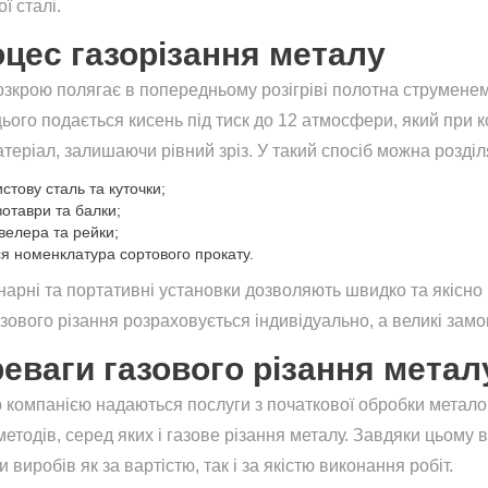
ї сталі.
цес газорізання металу
озкрою полягає в попередньому розігріві полотна струмене
цього подається кисень під тиск до 12 атмосфери, який при 
атеріал, залишаючи рівний зріз. У такий спосіб можна розділ
стову сталь та куточки;
вотаври та балки;
велера та рейки;
ся номенклатура сортового прокату.
нарні та портативні установки дозволяють швидко та якісно
азового різання розраховується індивідуально, а великі за
еваги газового різання метал
компанією надаються послуги з початкової обробки металоп
 методів, серед яких і газове різання металу. Завдяки цьом
 виробів як за вартістю, так і за якістю виконання робіт.