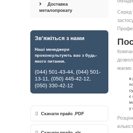
обладн
Доставка
металопрокату
Серед 
застос
Профес
Зв'яжіться з нами
Пос
Наші менеджери
Компан
проконсультують вас з будь-
дозвол
якого питання.
маємо 
(044) 501-43-44, (044) 501-
13-11, (050) 445-42-12,
в 
п
(050) 330-42-12
с
є 
м
у 
Скачати прайс .PDF
Розцінк
кількіс
Скачати прайс .xls