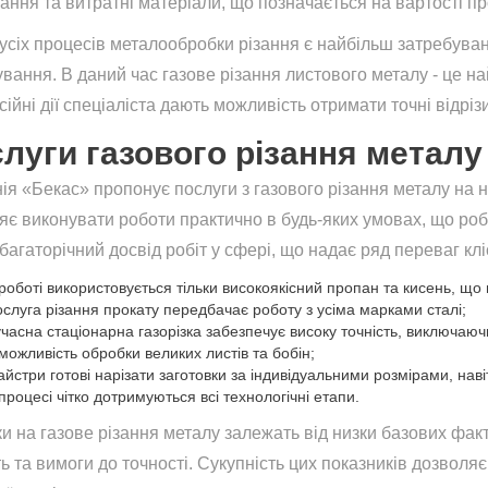
ання та витратні матеріали, що позначається на вартості пр
усіх процесів металообробки різання є найбільш затребува
ування. В даний час газове різання листового металу - це н
ійні дії спеціаліста дають можливість отримати точні відріз
луги газового різання металу
ія «Бекас» пропонує послуги з газового різання металу на 
яє виконувати роботи практично в будь-яких умовах, що ро
багаторічний досвід робіт у сфері, що надає ряд переваг клі
роботі використовується тільки високоякісний пропан та кисень, що г
ослуга різання прокату передбачає роботу з усіма марками сталі;
учасна стаціонарна газорізка забезпечує високу точність, виключаю
можливість обробки великих листів та бобін;
айстри готові нарізати заготовки за індивідуальними розмірами, наві
процесі чітко дотримуються всі технологічні етапи.
и на газове різання металу залежать від низки базових факт
ть та вимоги до точності. Сукупність цих показників дозволя