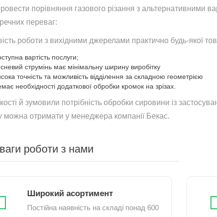
ровести порівняння газового різання з альтернативними вар
речних переваг:
ість роботи з вихідними джерелами практично будь-якої то
ступна вартість послуги;
исневий струмінь має мінімальну ширину виробітку
исока точність та можливість відділення за складною геометрією
емає необхідності додаткової обробки кромок на зрізах.
якості й зумовили потрібність обробки сировини із застосув
у можна отримати у менеджера компанії Бекас.
ваги роботи з нами
Широкий асортимент
Постійна наявність на складі понад 600