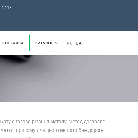
0-42-12
КОНТАКТИ
КАТАЛОГ
RU
UA
кату є газове різання металу. Метод дозволяє
шматки, причому для цього не потрібне дороге