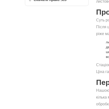
листово
Про
Суть р
Після 
ріже м
ли
д
ш
в
Стаціо
Ціна г
Пер
Нашою 
кілька
обробки