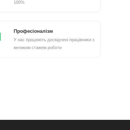
100%
Професіоналізм
У нас працюють досвідчені працівники з
великим стажем роботи