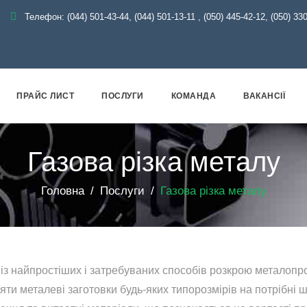
Телефон:
(044) 501-43-44, (044) 501-13-11
,
(050) 445-42-12, (050) 33
ПРАЙС ЛИСТ
ПОСЛУГИ
КОМАНДА
ВАКАНСІЇ
Газова різка металу
Головна
Послуги
Газова різка металу
із найпростіших і затребуваних способів розкрою металопро
яти металеві заготовки будь-яких типорозмірів на потрібні 