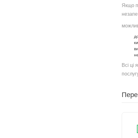
Якщо п
незапе
можлив
до
к
в
н
Всі ці 
послуг
Пере