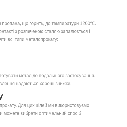
м пропана, що горить, до температури 1200℃.
контакті з розпеченою сталлю запалюється і
яти всі типи металопрокату:
 готувати метал до подальшого застосування.
мовлення надаються хороші знижки.
у
рокату. Для цих цілей ми використовуємо
у ви можете вибрати оптимальний спосіб