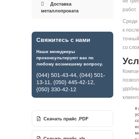
не тре
Доставка
работ.
металлопроката
Среди 
к посл
точный
Свяжитесь с нами
со сло
Наши менеджеры
проконсультируют вас по
Усл
любому возникшему вопросу.
Компан
(044) 501-43-44, (044) 501-
позвол
13-11, (050) 445-42-12,
удобны
(050) 330-42-12
клиент
в
у
Скачать прайс .PDF
с
е
м
Скачать прайс .xls