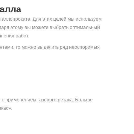
талла
таллопроката. Для этих целей мы используем
годаря этому вы можете выбрать оптимальный
лнения работ.
антами, то можно выделить ряд неоспоримых
я с применением газового резака. Больше
кас».