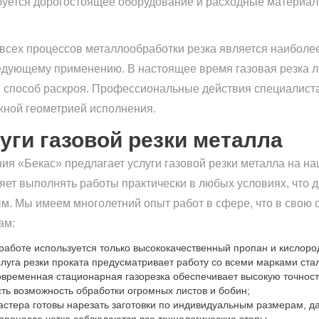
буется дорогостоящее оборудование и расходные материалы
всех процессов металлообработки резка является наиболе
едующему применению. В настоящее время газовая резка л
 способ раскроя. Профессиональные действия специалиста
жной геометрией исполнения.
уги газовой резки металла
ия «Бекас» предлагает услуги газовой резки металла на н
яет выполнять работы практически в любых условиях, что д
м. Мы имеем многолетний опыт работ в сфере, что в свою
ам:
 работе используется только высококачественный пропан и кислород,
слуга резки проката предусматривает работу со всеми марками ста
овременная стационарная газорезка обеспечивает высокую точност
сть возможность обработки огромных листов и бобин;
астера готовы нарезать заготовки по индивидуальным размерам, д