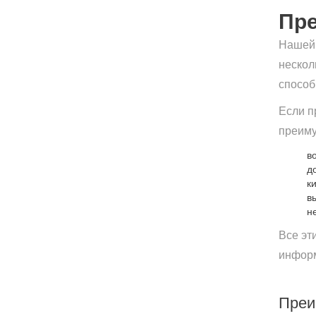
Пре
Нашей 
нескол
способ
Если п
преиму
в
д
к
в
н
Все эт
информ
Преи