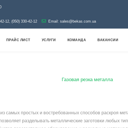
0
-42-12, (050) 330-42-12
Email:
sales@bekas.com.ua
ПРАЙС ЛИСТ
УСЛУГИ
КОМАНДА
ВАКАНСИИ
Газовая резка металла
Главная
Услуги
Газовая резка металла
из самых простых и востребованных способов раскроя мета
позволяет разделывать металлические заготовки любых тип