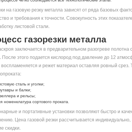
 процессе четко соблюдаются все технологические этапы.
ки на газовую резку металла зависят от ряда базовых факт
ство и требования к точности. Совокупность этих показате
аботку листовой стали.
цесс газорезки металла
аскроя заключается в предварительном разогреве полотна 
 После этого подается кислород под давление до 12 атмос
 воспламеняется и режет материал оставляя ровный срез. 
опроката:
истовую сталь и уголки;
вутавры и балки;
веллера и рельсы;
ся номенклатура сортового проката.
нарные и портативные установки позволяют быстро и каче
ению. Цена газовой резки рассчитывается индивидуально,
е скидки.