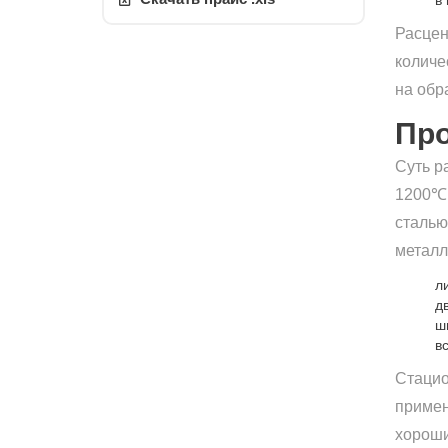
в
Расцен
количе
на обр
Про
Суть р
1200℃.
сталью
металл
л
д
ш
в
Стацио
примен
хороши