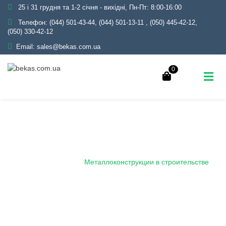
25 і 31 грудня та 1-2 січня - вихідні, Пн-Пт: 8:00-16:00
Телефон:
(044) 501-43-44, (044) 501-13-11
,
(050) 445-42-12,
(050) 330-42-12
Email:
sales@bekas.com.ua
0
Металлоконструкции в
строительстве
Главная
Блог
Металлоконструкции в строительстве