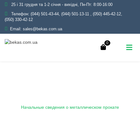
25 і 31 грудня та 1-2 січня - вихідні, Пн-Пт: 8:00-16:00
Телефон:
(044) 501-43-44, (044) 501-13-11
,
(050) 445-42-12,
(050) 330-42-12
Email:
sales@bekas.com.ua
0
Начальные сведения о
металлическом прокате
Главная
Блог
Начальные сведения о металлическом прокате