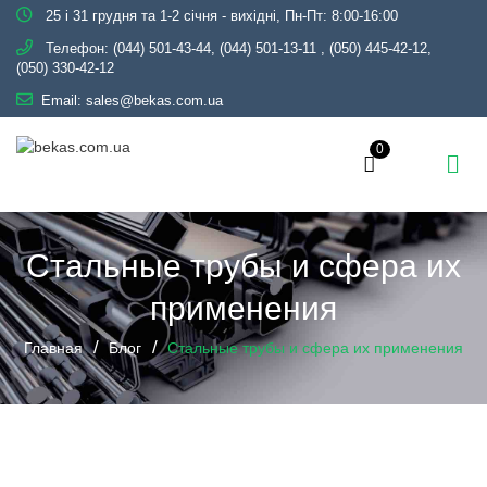
25 і 31 грудня та 1-2 січня - вихідні, Пн-Пт: 8:00-16:00
Телефон:
(044) 501-43-44, (044) 501-13-11
,
(050) 445-42-12,
(050) 330-42-12
Email:
sales@bekas.com.ua
0
Стальные трубы и сфера их
применения
Главная
Блог
Стальные трубы и сфера их применения